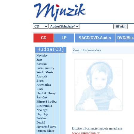
CD
LP
SACD/DVD-Audio
DVD/Blu
Hudba(CD)
Žáner:
Hovorené slovo
Novinky
Jazz
Klasika
Folk/Country
World Music
Art-rock
Blues
Alternatíva
Rock
Hard & Heavy
Šansóny
Filmová hudba
Elektronika
New age
Hip Hop
Folklór
Detské
Hovorené slovo
Bližšie informácie nájdete na adrese
Ostatné žánre
www.supraphon.cz