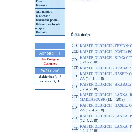
Film
Karaoke
http://www.google.sk/search?q=99925648
Ako nakúpiť
8&aq=t&rls=org.mozilla:sk:official&client=
O obchode
Obchodné podm.
Ochrana osobných
údajov
Kontakt
Ďalšie tituly:
CD
KAISER OLDRICH - ZEMAN: 
2CD
KAISER OLDRICH - PAVEL: 
Abroad!!!
KAISER OLDRICH - KING: C
For Foreigner
CD
(12.05.2010)
Customers
2CD
KAISER OLDRICH - HRABAL:
Poštovné
KAISER OLDRICH - HASEK:
CD
dobierka: 3,- €
ZA
(12. 4. 2018)
ostatné: 2,- €
KAISER OLDRICH - HRABAL: 
CD
(12. 4. 2018)
KAISER OLDRICH - LANKA: 
2CD
MADLAFOUSK
(12. 4. 2018)
KAISER OLDRICH - HASEK:
CD
ZA
(12. 4. 2018)
KAISER OLDRICH - LANKA:
2CD
(12. 4. 2018)
KAISER OLDRICH - LANKA:
2CD
(12. 4. 2018)