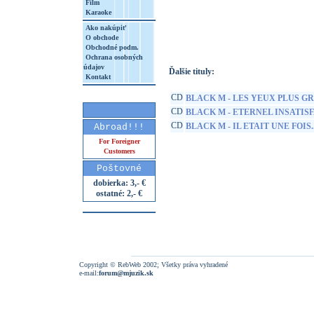
Film
Karaoke
http://www.google.sk/search?q=19075982
8&aq=t&rls=org.mozilla:sk:official&client=
Ako nakúpiť
O obchode
Obchodné podm.
Ochrana osobných
údajov
Ďalšie tituly:
Kontakt
CD
BLACK M - LES YEUX PLUS GR
CD
BLACK M - ETERNEL INSATISF
CD
BLACK M - IL ETAIT UNE FOIS..
Abroad!!!
For Foreigner
Customers
Poštovné
dobierka: 3,- €
ostatné: 2,- €
Copyright © RebWeb 2002; Všetky práva vyhradené
e-mail:
forum@mjuzik.sk