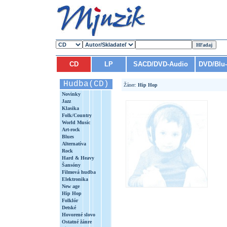
CD
LP
SACD/DVD-Audio
DVD/Blu
Hudba(CD)
Žáner:
Hip Hop
Novinky
Jazz
Klasika
Folk/Country
World Music
Art-rock
Blues
Alternatíva
Rock
Hard & Heavy
Šansóny
Filmová hudba
Elektronika
New age
Hip Hop
Folklór
Detské
Hovorené slovo
Ostatné žánre