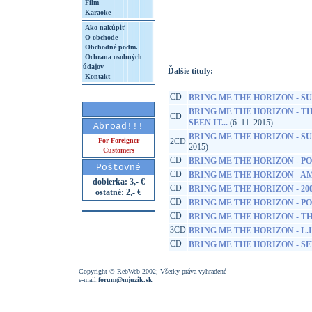
Film
Karaoke
http://www.google.sk/search?q=40505381
8&aq=t&rls=org.mozilla:sk:official&client=
Ako nakúpiť
O obchode
Obchodné podm.
Ochrana osobných
údajov
Ďalšie tituly:
Kontakt
CD
BRING ME THE HORIZON - S
BRING ME THE HORIZON - TH
CD
SEEN IT...
(6. 11. 2015)
Abroad!!!
BRING ME THE HORIZON - SU
For Foreigner
2CD
2015)
Customers
CD
BRING ME THE HORIZON - P
Poštovné
CD
BRING ME THE HORIZON - A
dobierka: 3,- €
CD
BRING ME THE HORIZON - 2004
ostatné: 2,- €
CD
BRING ME THE HORIZON - PO
CD
BRING ME THE HORIZON - TH
3CD
BRING ME THE HORIZON - L.I
CD
BRING ME THE HORIZON - S
Copyright © RebWeb 2002; Všetky práva vyhradené
e-mail:
forum@mjuzik.sk