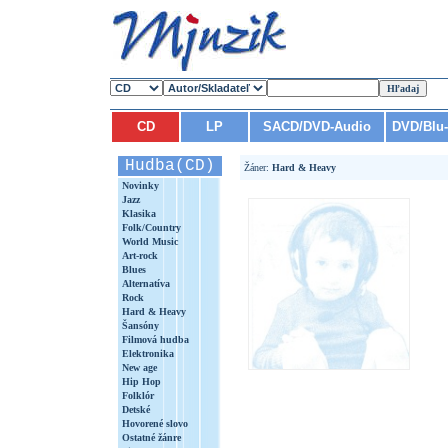
CD
LP
SACD/DVD-Audio
DVD/Blu
Hudba(CD)
Žáner:
Hard & Heavy
Novinky
Jazz
Klasika
Folk/Country
World Music
Art-rock
Blues
Alternatíva
Rock
Hard & Heavy
Šansóny
Filmová hudba
Elektronika
New age
Hip Hop
Folklór
Detské
Hovorené slovo
Ostatné žánre