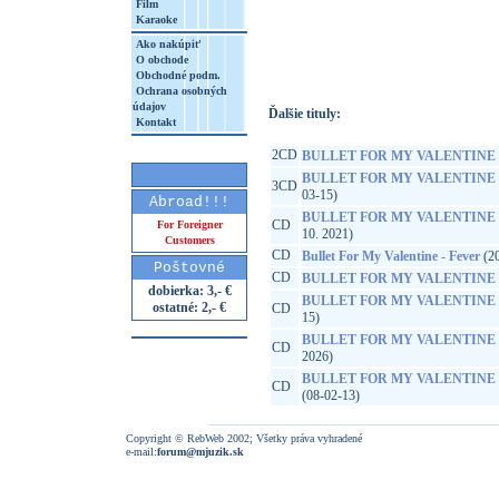
Film
Karaoke
http://www.google.sk/search?q=88875067
8&aq=t&rls=org.mozilla:sk:official&client=
Ako nakúpiť
O obchode
Obchodné podm.
Ochrana osobných
údajov
Ďalšie tituly:
Kontakt
2CD
BULLET FOR MY VALENTINE 
BULLET FOR MY VALENTINE 
3CD
03-15)
Abroad!!!
BULLET FOR MY VALENTINE 
CD
For Foreigner
10. 2021)
Customers
CD
Bullet For My Valentine - Fever
(20
Poštovné
CD
BULLET FOR MY VALENTINE
dobierka: 3,- €
BULLET FOR MY VALENTINE 
ostatné: 2,- €
CD
15)
BULLET FOR MY VALENTINE 
CD
2026)
BULLET FOR MY VALENTINE
CD
(08-02-13)
Copyright © RebWeb 2002; Všetky práva vyhradené
e-mail:
forum@mjuzik.sk