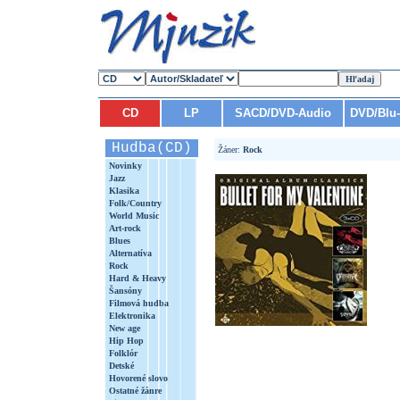
CD
LP
SACD/DVD-Audio
DVD/Blu
Hudba(CD)
Žáner:
Rock
Novinky
Jazz
Klasika
Folk/Country
World Music
Art-rock
Blues
Alternatíva
Rock
Hard & Heavy
Šansóny
Filmová hudba
Elektronika
New age
Hip Hop
Folklór
Detské
Hovorené slovo
Ostatné žánre