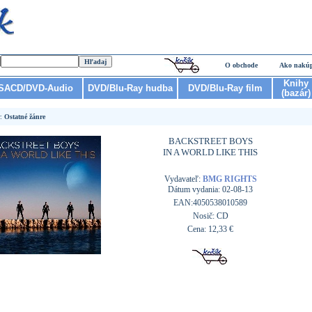
O obchode
Ako nakú
Knihy
SACD/DVD-Audio
DVD/Blu-Ray hudba
DVD/Blu-Ray film
(bazár)
r:
Ostatné žánre
BACKSTREET BOYS
IN A WORLD LIKE THIS
Vydavateľ:
BMG RIGHTS
Dátum vydania: 02-08-13
EAN:4050538010589
Nosič: CD
Cena: 12,33 €