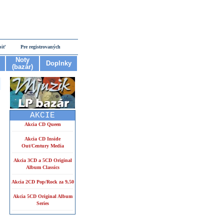
piť
Pre registrovaných
Noty
Doplnky
(bazár)
AKCIE
Akcia CD Queen
Akcia CD Inside
Out/Century Media
Akcia 3CD a 5CD Original
Album Classics
Akcia 2CD Pop/Rock za 9,50
Akcia 5CD Original Album
Series