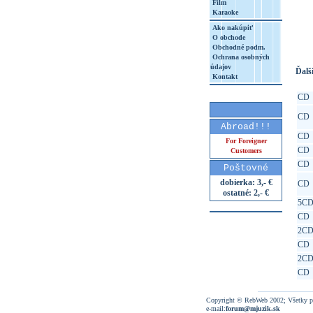
Film
Karaoke
http
8&aq=
Ako nakúpiť
O obchode
Obchodné podm.
Ochrana osobných
údajov
Ďalši
Kontakt
CD
CD
Abroad!!!
CD
For Foreigner
CD
Customers
CD
Poštovné
dobierka: 3,- €
CD
ostatné: 2,- €
5C
CD
2C
CD
2C
CD
Copyright © RebWeb 2002; Všetky p
e-mail:
forum@mjuzik.sk