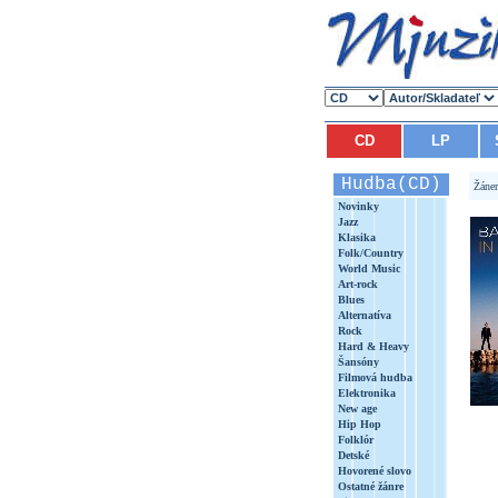
CD
LP
Hudba(CD)
Žáne
Novinky
Jazz
Klasika
Folk/Country
World Music
Art-rock
Blues
Alternatíva
Rock
Hard & Heavy
Šansóny
Filmová hudba
Elektronika
New age
Hip Hop
Folklór
Detské
Hovorené slovo
Ostatné žánre