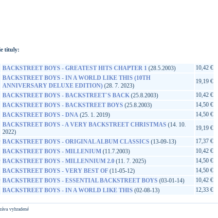
://www.google.sk/search?q=4050538010589&ie=utf-8&oe=utf-
t&rls=org.mozilla:sk:official&client=firefox-a
e tituly:
10,42 €
BACKSTREET BOYS - GREATEST HITS CHAPTER 1
(28.5.2003)
BACKSTREET BOYS - IN A WORLD LIKE THIS (10TH
19,19 €
ANNIVERSARY DELUXE EDITION)
(28. 7. 2023)
10,42 €
BACKSTREET BOYS - BACKSTREET`S BACK
(25.8.2003)
14,50 €
BACKSTREET BOYS - BACKSTREET BOYS
(25.8.2003)
14,50 €
BACKSTREET BOYS - DNA
(25. 1. 2019)
BACKSTREET BOYS - A VERY BACKSTREET CHRISTMAS
(14. 10.
19,19 €
2022)
D
17,37 €
BACKSTREET BOYS - ORIGINAL ALBUM CLASSICS
(13-09-13)
10,42 €
BACKSTREET BOYS - MILLENIUM
(11.7.2003)
D
14,50 €
BACKSTREET BOYS - MILLENNIUM 2.0
(11. 7. 2025)
14,50 €
BACKSTREET BOYS - VERY BEST OF
(11-05-12)
D
10,42 €
BACKSTREET BOYS - ESSENTIAL BACKSTREET BOYS
(03-01-14)
12,33 €
BACKSTREET BOYS - IN A WORLD LIKE THIS
(02-08-13)
ráva vyhradené