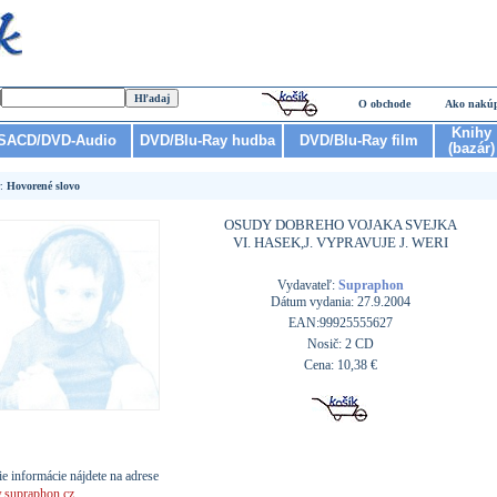
O obchode
Ako nakú
Knihy
SACD/DVD-Audio
DVD/Blu-Ray hudba
DVD/Blu-Ray film
(bazár)
r:
Hovorené slovo
OSUDY DOBREHO VOJAKA SVEJKA
VI. HASEK,J. VYPRAVUJE J. WERI
Vydavateľ:
Supraphon
Dátum vydania: 27.9.2004
EAN:99925555627
Nosič: 2 CD
Cena: 10,38 €
ie informácie nájdete na adrese
supraphon.cz