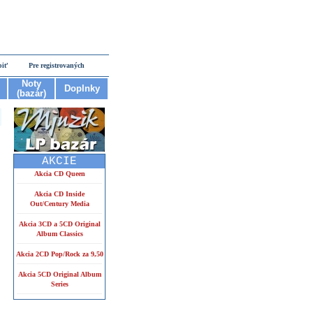
piť
Pre registrovaných
Noty
Doplnky
(bazár)
AKCIE
Akcia CD Queen
Akcia CD Inside
Out/Century Media
Akcia 3CD a 5CD Original
Album Classics
Akcia 2CD Pop/Rock za 9,50
Akcia 5CD Original Album
Series