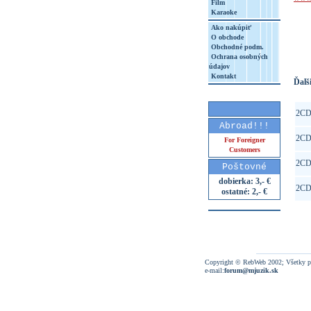
Film
Karaoke
http
Ako nakúpiť
8&aq=
O obchode
Obchodné podm.
Ochrana osobných
údajov
Kontakt
Ďalši
2C
Abroad!!!
2C
For Foreigner
Customers
2C
Poštovné
dobierka: 3,- €
2C
ostatné: 2,- €
Copyright © RebWeb 2002; Všetky p
e-mail:
forum@mjuzik.sk