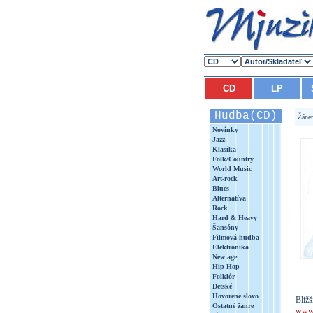
CD
LP
Hudba(CD)
Žáne
Novinky
Jazz
Klasika
Folk/Country
World Music
Art-rock
Blues
Alternatíva
Rock
Hard & Heavy
Šansóny
Filmová hudba
Elektronika
New age
Hip Hop
Folklór
Detské
Hovorené slovo
Bližš
Ostatné žánre
www.