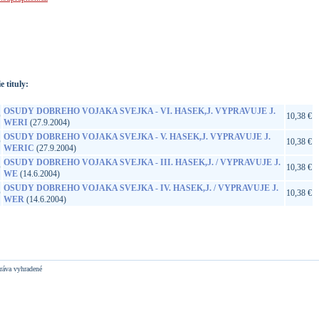
://www.google.sk/search?q=99925555627&ie=utf-8&oe=utf-
t&rls=org.mozilla:sk:official&client=firefox-a
e tituly:
OSUDY DOBREHO VOJAKA SVEJKA - VI. HASEK,J. VYPRAVUJE J.
D
10,38 €
WERI
(27.9.2004)
OSUDY DOBREHO VOJAKA SVEJKA - V. HASEK,J. VYPRAVUJE J.
D
10,38 €
WERIC
(27.9.2004)
OSUDY DOBREHO VOJAKA SVEJKA - III. HASEK,J. / VYPRAVUJE J.
D
10,38 €
WE
(14.6.2004)
OSUDY DOBREHO VOJAKA SVEJKA - IV. HASEK,J. / VYPRAVUJE J.
D
10,38 €
WER
(14.6.2004)
ráva vyhradené