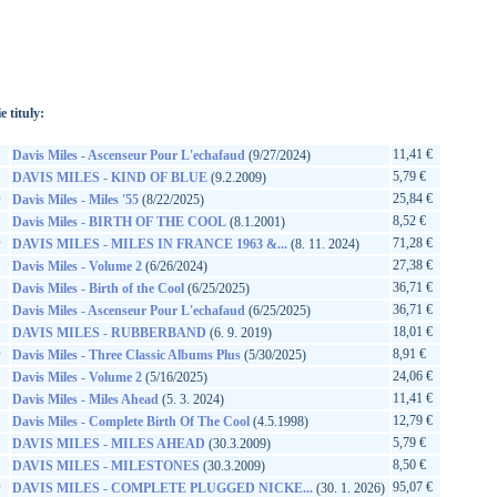
://www.google.sk/search?q=198029412529&ie=utf-8&oe=utf-
t&rls=org.mozilla:sk:official&client=firefox-a
e tituly:
11,41 €
Davis Miles - Ascenseur Pour L'echafaud
(9/27/2024)
5,79 €
DAVIS MILES - KIND OF BLUE
(9.2.2009)
D
25,84 €
Davis Miles - Miles '55
(8/22/2025)
8,52 €
Davis Miles - BIRTH OF THE COOL
(8.1.2001)
D
71,28 €
DAVIS MILES - MILES IN FRANCE 1963 &...
(8. 11. 2024)
27,38 €
Davis Miles - Volume 2
(6/26/2024)
36,71 €
Davis Miles - Birth of the Cool
(6/25/2025)
36,71 €
Davis Miles - Ascenseur Pour L'echafaud
(6/25/2025)
18,01 €
DAVIS MILES - RUBBERBAND
(6. 9. 2019)
D
8,91 €
Davis Miles - Three Classic Albums Plus
(5/30/2025)
24,06 €
Davis Miles - Volume 2
(5/16/2025)
11,41 €
Davis Miles - Miles Ahead
(5. 3. 2024)
12,79 €
Davis Miles - Complete Birth Of The Cool
(4.5.1998)
5,79 €
DAVIS MILES - MILES AHEAD
(30.3.2009)
8,50 €
DAVIS MILES - MILESTONES
(30.3.2009)
D
95,07 €
DAVIS MILES - COMPLETE PLUGGED NICKE...
(30. 1. 2026)