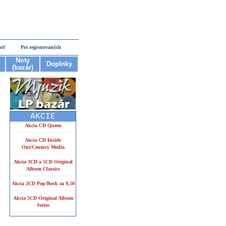
piť
Pre registrovaných
Noty
Doplnky
(bazár)
AKCIE
Akcia CD Queen
Akcia CD Inside
Out/Century Media
Akcia 3CD a 5CD Original
Album Classics
Akcia 2CD Pop/Rock za 9,50
Akcia 5CD Original Album
Series