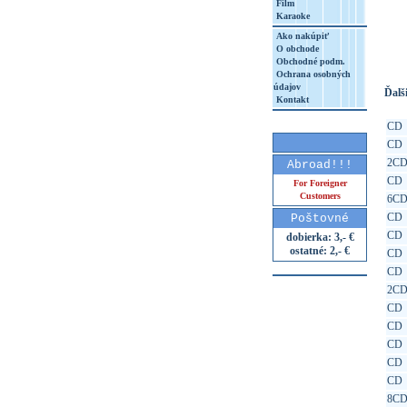
Film
Karaoke
http
8&aq=
Ako nakúpiť
O obchode
Obchodné podm.
Ochrana osobných
údajov
Ďalši
Kontakt
CD
CD
2C
Abroad!!!
CD
For Foreigner
Customers
6C
CD
Poštovné
CD
dobierka: 3,- €
ostatné: 2,- €
CD
CD
2C
CD
CD
CD
CD
CD
8C