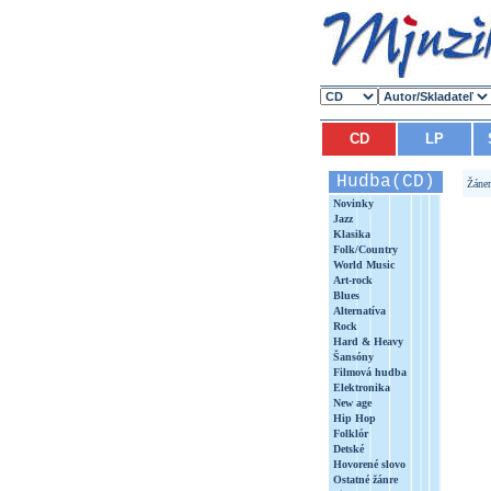
CD
LP
Hudba(CD)
Žáne
Novinky
Jazz
Klasika
Folk/Country
World Music
Art-rock
Blues
Alternatíva
Rock
Hard & Heavy
Šansóny
Filmová hudba
Elektronika
New age
Hip Hop
Folklór
Detské
Hovorené slovo
Ostatné žánre