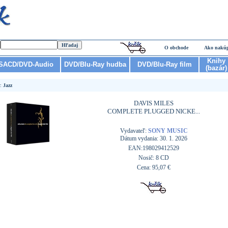
O obchode
Ako nakú
Knihy
SACD/DVD-Audio
DVD/Blu-Ray hudba
DVD/Blu-Ray film
(bazár)
r:
Jazz
DAVIS MILES
COMPLETE PLUGGED NICKE...
Vydavateľ:
SONY MUSIC
Dátum vydania: 30. 1. 2026
EAN:198029412529
Nosič: 8 CD
Cena: 95,07 €