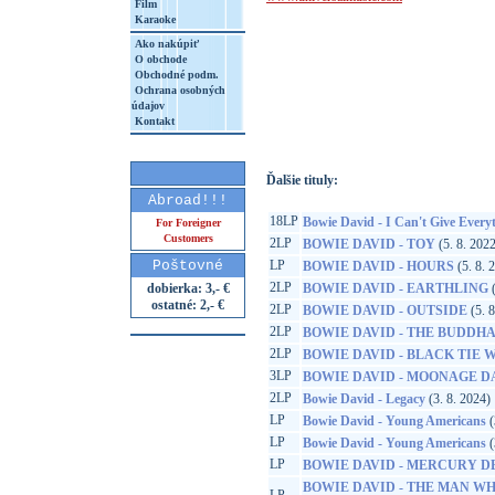
Film
Karaoke
Ako nakúpiť
O obchode
Obchodné podm.
Ochrana osobných
http://www.google.sk/search?q=60246554
údajov
8&aq=t&rls=org.mozilla:sk:official&client=
Kontakt
Ďalšie tituly:
Abroad!!!
18LP
Bowie David - I Can't Give Every
For Foreigner
Customers
2LP
BOWIE DAVID - TOY
(5. 8. 202
Poštovné
LP
BOWIE DAVID - HOURS
(5. 8. 
2LP
dobierka: 3,- €
BOWIE DAVID - EARTHLING
(
ostatné: 2,- €
2LP
BOWIE DAVID - OUTSIDE
(5. 8
2LP
BOWIE DAVID - THE BUDDHA
2LP
BOWIE DAVID - BLACK TIE 
3LP
BOWIE DAVID - MOONAGE 
2LP
Bowie David - Legacy
(3. 8. 2024)
LP
Bowie David - Young Americans
(
LP
Bowie David - Young Americans
(
LP
BOWIE DAVID - MERCURY DE
BOWIE DAVID - THE MAN WH