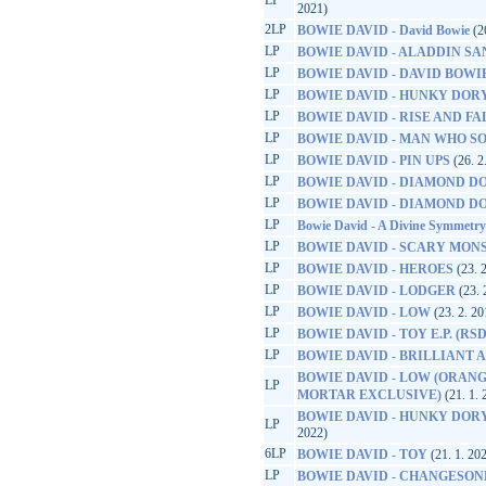
LP
2021)
2LP
BOWIE DAVID - David Bowie
(26
LP
BOWIE DAVID - ALADDIN SA
LP
BOWIE DAVID - DAVID BOWIE
LP
BOWIE DAVID - HUNKY DOR
LP
BOWIE DAVID - RISE AND FAL
LP
BOWIE DAVID - MAN WHO S
LP
BOWIE DAVID - PIN UPS
(26. 2
LP
BOWIE DAVID - DIAMOND D
LP
BOWIE DAVID - DIAMOND DO
LP
Bowie David - A Divine Symmetry
LP
BOWIE DAVID - SCARY MON
LP
BOWIE DAVID - HEROES
(23. 2
LP
BOWIE DAVID - LODGER
(23. 
LP
BOWIE DAVID - LOW
(23. 2. 20
LP
BOWIE DAVID - TOY E.P. (RSD
LP
BOWIE DAVID - BRILLIANT A
BOWIE DAVID - LOW (ORANG
LP
MORTAR EXCLUSIVE)
(21. 1. 
BOWIE DAVID - HUNKY DORY
LP
2022)
6LP
BOWIE DAVID - TOY
(21. 1. 20
LP
BOWIE DAVID - CHANGESO