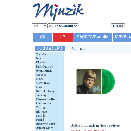
CD
LP
SACD/DVD-Audio
DVD/Blu
Hudba(LP)
Žáner:
Jazz
Novinky
Jazz
Klasika
Folk/Country
World Music
Art-rock
Blues
Alternatíva
Rock
Hard & Heavy
Šansóny
Filmová hudba
Elektronika
New age
Hip Hop
Folklór
Detské
Hovorené slovo
Bližšie informácie nájdete na adrese
Ostatné žánre
www.universalmusic.com