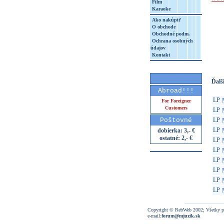
Film
Karaoke
Ako nakúpiť
O obchode
Obchodné podm.
Ochrana osobných
http
údajov
8&aq=
Kontakt
Ďalši
Abroad!!!
LP
For Foreigner
Customers
LP
Poštovné
LP
LP
dobierka: 3,- €
ostatné: 2,- €
LP
LP
LP
LP
LP
LP
Copyright © RebWeb 2002; Všetky p
e-mail:
forum@mjuzik.sk