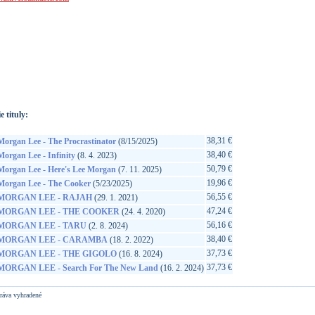
://www.google.sk/search?q=602458807851&ie=utf-8&oe=utf-
t&rls=org.mozilla:sk:official&client=firefox-a
e tituly:
38,31 €
Morgan Lee - The Procrastinator
(8/15/2025)
38,40 €
Morgan Lee - Infinity
(8. 4. 2023)
50,79 €
Morgan Lee - Here's Lee Morgan
(7. 11. 2025)
19,96 €
Morgan Lee - The Cooker
(5/23/2025)
56,55 €
MORGAN LEE - RAJAH
(29. 1. 2021)
47,24 €
MORGAN LEE - THE COOKER
(24. 4. 2020)
56,16 €
MORGAN LEE - TARU
(2. 8. 2024)
38,40 €
MORGAN LEE - CARAMBA
(18. 2. 2022)
37,73 €
MORGAN LEE - THE GIGOLO
(16. 8. 2024)
37,73 €
MORGAN LEE - Search For The New Land
(16. 2. 2024)
ráva vyhradené