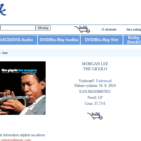
O obchode
Ako nakú
Knihy
SACD/DVD-Audio
DVD/Blu-Ray hudba
DVD/Blu-Ray film
(bazár)
r:
Jazz
MORGAN LEE
THE GIGOLO
Vydavateľ:
Universal
Dátum vydania: 16. 8. 2024
EAN:602458807851
Nosič: LP
Cena: 37,73 €
ie informácie nájdete na adrese
universalmusic.com