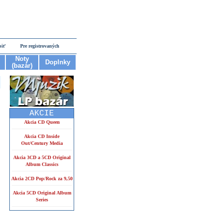
piť
Pre registrovaných
Noty
Doplnky
(bazár)
AKCIE
Akcia CD Queen
Akcia CD Inside
Out/Century Media
Akcia 3CD a 5CD Original
Album Classics
Akcia 2CD Pop/Rock za 9,50
Akcia 5CD Original Album
Series