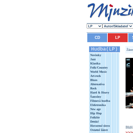
CD
LP
Hudba(LP)
Žáne
Novinky
Jazz
Klasika
Folk/Country
World Music
Art-rock
Blues
Alternatíva
Rock
Hard & Heavy
Šansóny
Filmová hudba
Elektronika
New age
Hip Hop
Folklór
Detské
Hovorené slovo
Bližš
Ostatné žánre
www.