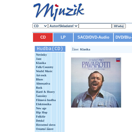
CD
LP
SACD/DVD-Audio
DVD/Blu
Hudba(CD)
Žáner:
Klasika
Novinky
Jazz
Klasika
Folk/Country
World Music
Art-rock
Blues
Alternatíva
Rock
Hard & Heavy
Šansóny
Filmová hudba
Elektronika
New age
Hip Hop
Folklór
Detské
Hovorené slovo
Ostatné žánre