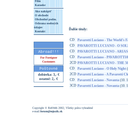
Film
Karaoke
http://www.google.sk/search?q=28948702
8&aq=t&rls=org.mozilla:sk:official&client=
Ako nakúpiť
O obchode
Obchodné podm.
Ochrana osobných
údajov
Ďalšie tituly:
Kontakt
CD
Pavarotti Luciano - The World's F
CD
PAVAROTTI LUCIANO - O SOL
CD
PAVAROTTI LUCIANO - ARIA
Abroad!!!
CD
Pavarotti Luciano - PAVAROTT
For Foreigner
Customers
2CD
PAVAROTTI LUCIANO - THE 
CD
Poštovné
Pavarotti Luciano - O Holy Night
(
2CD
Pavarotti Luciano - A Pavarotti C
dobierka: 3,- €
ostatné: 2,- €
CD
Pavarotti Luciano - Novanta
(10. 1
3CD
Pavarotti Luciano - Novanta
(10. 1
Copyright © RebWeb 2002; Všetky práva vyhradené
e-mail:
forum@mjuzik.sk