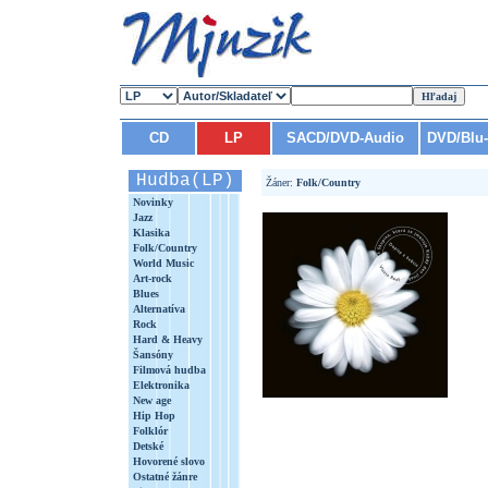
CD
LP
SACD/DVD-Audio
DVD/Blu
Hudba(LP)
Žáner:
Folk/Country
Novinky
Jazz
Klasika
Folk/Country
World Music
Art-rock
Blues
Alternatíva
Rock
Hard & Heavy
Šansóny
Filmová hudba
Elektronika
New age
Hip Hop
Folklór
Detské
Hovorené slovo
Ostatné žánre