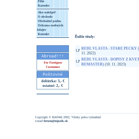
Film
Karaoke
http://www.google.sk/search?q=50541977
Ako nakúpiť
8&aq=t&rls=org.mozilla:sk:official&client=
O obchode
Obchodné podm.
Ochrana osobných
údajov
Kontakt
Ďalšie tituly:
REDL VLASTA - STARE PECKY
LP
11. 2022)
Abroad!!!
REDL VLASTA - DOPISY Z KVE
LP
For Foreigner
REMASTER)
(10. 11. 2023)
Customers
Poštovné
dobierka: 3,- €
ostatné: 2,- €
Copyright © RebWeb 2002; Všetky práva vyhradené
e-mail:
forum@mjuzik.sk