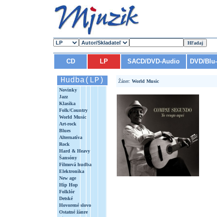
CD
LP
SACD/DVD-Audio
DVD/Blu
Hudba(LP)
Žáner:
World Music
Novinky
Jazz
Klasika
Folk/Country
World Music
Art-rock
Blues
Alternatíva
Rock
Hard & Heavy
Šansóny
Filmová hudba
Elektronika
New age
Hip Hop
Folklór
Detské
Hovorené slovo
Ostatné žánre