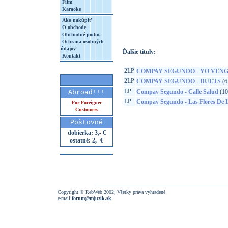
Film
Karaoke
http://www.google.sk/search?q=50541971
8&aq=t&rls=org.mozilla:sk:official&client=
Ako nakúpiť
O obchode
Obchodné podm.
Ochrana osobných
údajov
Ďalšie tituly:
Kontakt
2LP
COMPAY SEGUNDO - YO VENG
2LP
COMPAY SEGUNDO - DUETS
(6
LP
Compay Segundo - Calle Salud
(10
Abroad!!!
LP
Compay Segundo - Las Flores De 
For Foreigner
Customers
Poštovné
dobierka: 3,- €
ostatné: 2,- €
Copyright © RebWeb 2002; Všetky práva vyhradené
e-mail:
forum@mjuzik.sk