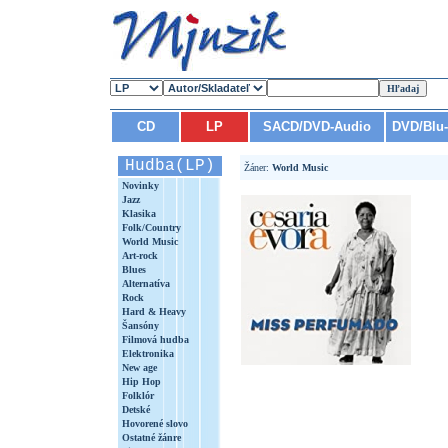
CD
LP
SACD/DVD-Audio
DVD/Blu
Hudba(LP)
Žáner:
World Music
Novinky
Jazz
Klasika
Folk/Country
World Music
Art-rock
Blues
Alternatíva
Rock
Hard & Heavy
Šansóny
Filmová hudba
Elektronika
New age
Hip Hop
Folklór
Detské
Hovorené slovo
Ostatné žánre