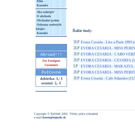
Film
Karaoke
http://www.google.sk/search?q=19439782
8&aq=t&rls=org.mozilla:sk:official&client=
Ako nakúpiť
O obchode
Obchodné podm.
Ochrana osobných
údajov
Ďalšie tituly:
Kontakt
2LP
Evora Cesaria - Live a Paris 1993
(
2LP
EVORA CESARIA - MISS PER
2LP
EVORA CESARIA - CABO VER
Abroad!!!
2LP
EVORA CESARIA - CESARIA
(1
For Foreigner
Customers
LP
EVORA CESARIA - MAR AZUL
2LP
Poštovné
EVORA CESARIA - MISS PER
2LP
Evora Cesaria - Cafe Atlantico
(11/
dobierka: 3,- €
ostatné: 2,- €
Copyright © RebWeb 2002; Všetky práva vyhradené
e-mail:
forum@mjuzik.sk