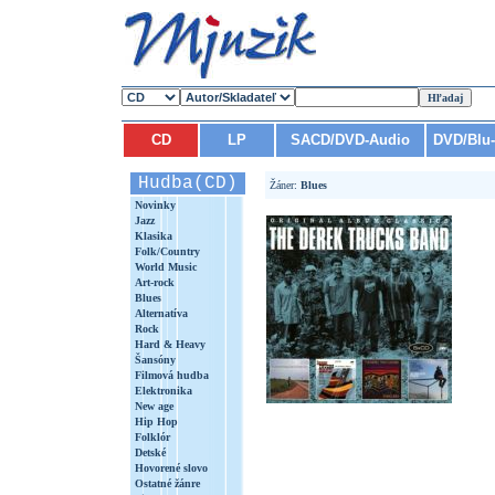
CD
LP
SACD/DVD-Audio
DVD/Blu
Hudba(CD)
Žáner:
Blues
Novinky
Jazz
Klasika
Folk/Country
World Music
Art-rock
Blues
Alternatíva
Rock
Hard & Heavy
Šansóny
Filmová hudba
Elektronika
New age
Hip Hop
Folklór
Detské
Hovorené slovo
Ostatné žánre