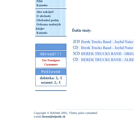
Film
Karaoke
http://www.google.sk/search?q=88985408
8&aq=t&rls=org.mozilla:sk:official&client=
Ako nakúpiť
O obchode
Obchodné podm.
Ochrana osobných
údajov
Ďalšie tituly:
Kontakt
2CD
Derek Trucks Band - Joyful Noise
CD
Derek Trucks Band - Joyful Noise
5CD
DEREK TRUCKS BAND - ORI
Abroad!!!
CD
DEREK TRUCKS BAND - ALR
For Foreigner
Customers
Poštovné
dobierka: 3,- €
ostatné: 2,- €
Copyright © RebWeb 2002; Všetky práva vyhradené
e-mail:
forum@mjuzik.sk