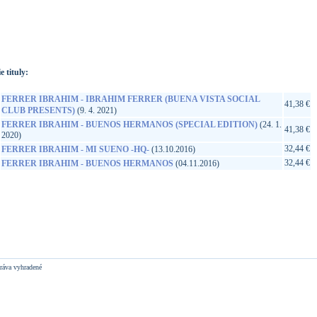
://www.google.sk/search?q=5056032300293&ie=utf-8&oe=utf-
t&rls=org.mozilla:sk:official&client=firefox-a
e tituly:
FERRER IBRAHIM - IBRAHIM FERRER (BUENA VISTA SOCIAL
41,38 €
CLUB PRESENTS)
(9. 4. 2021)
FERRER IBRAHIM - BUENOS HERMANOS (SPECIAL EDITION)
(24. 1.
41,38 €
2020)
32,44 €
FERRER IBRAHIM - MI SUENO -HQ-
(13.10.2016)
32,44 €
FERRER IBRAHIM - BUENOS HERMANOS
(04.11.2016)
ráva vyhradené