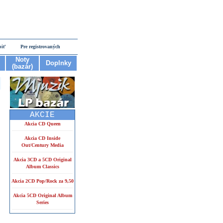
piť
Pre registrovaných
Noty
Doplnky
(bazár)
AKCIE
Akcia CD Queen
Akcia CD Inside
Out/Century Media
Akcia 3CD a 5CD Original
Album Classics
Akcia 2CD Pop/Rock za 9,50
Akcia 5CD Original Album
Series