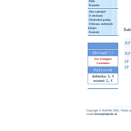
Film
Karaoke
http
8&aq=
Ako nakúpiť
O obchode
Obchodné podm.
Ochrana osobných
údajov
Ďalši
Kontakt
2LP
Abroad!!!
2LP
For Foreigner
LP
Customers
LP
Poštovné
dobierka: 3,- €
ostatné: 2,- €
Copyright © RebWeb 2002; Všetky p
e-mail:
forum@mjuzik.sk