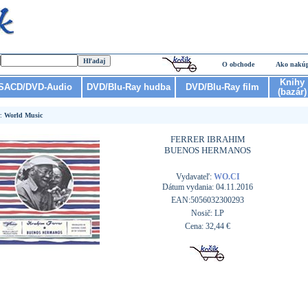
O obchode
Ako nakú
Knihy
SACD/DVD-Audio
DVD/Blu-Ray hudba
DVD/Blu-Ray film
(bazár)
r:
World Music
FERRER IBRAHIM
BUENOS HERMANOS
Vydavateľ:
WO.CI
Dátum vydania: 04.11.2016
EAN:5056032300293
Nosič: LP
Cena: 32,44 €