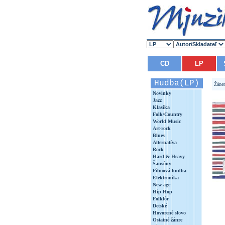
CD
LP
Hudba(LP)
Žáne
Novinky
Jazz
Klasika
Folk/Country
World Music
Art-rock
Blues
Alternatíva
Rock
Hard & Heavy
Šansóny
Filmová hudba
Elektronika
New age
Hip Hop
Folklór
Detské
Hovorené slovo
Ostatné žánre