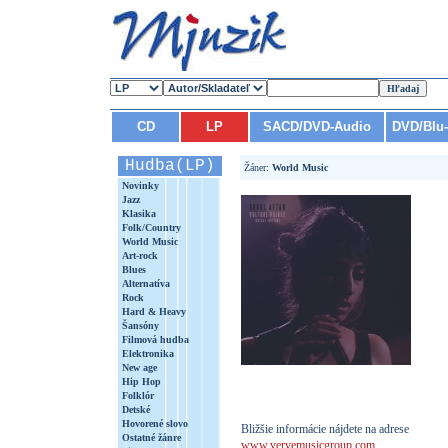
CD
LP
SACD/DVD-Audio
DVD/Blu
Hudba(LP)
Žáner:
World Music
Novinky
Jazz
Klasika
Folk/Country
World Music
Art-rock
Blues
Alternatíva
Rock
Hard & Heavy
Šansóny
Filmová hudba
Elektronika
New age
Hip Hop
Folklór
Detské
Hovorené slovo
Bližšie informácie nájdete na adrese
Ostatné žánre
www.vervemusicgroup.com