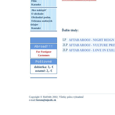
Film
Karaoke
http://www.google.sk/search?q=60244542
Ako nakúpiť
8&aq=t&rls=org.mozilla:sk:official&client=
O obchode
Obchodné podm.
Ochrana osobných
údajov
Kontakt
Ďalšie tituly:
LP
AFTAB AROOJ - NIGHT REIGN
2LP
AFTAB AROOJ - VULTURE PR
Abroad!!!
2LP
AFTAB AROOJ - LOVE IN EXIL
For Foreigner
Customers
Poštovné
dobierka: 3,- €
ostatné: 2,- €
Copyright © RebWeb 2002; Všetky práva vyhradené
e-mail:
forum@mjuzik.sk