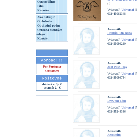
Ostatné žánre
( )
Film
Vydavateľ:
Universal
(8
Karaoke
602445062348
Ako nakúpiť
O obchode
Obchodné podm.
Aerosmith
Ochrana osobných
Honkin' On Bobo
údajov
Kontakt
Vydavateľ:
Universal
(7
602455099280
Abroad!!!
Aerosmith
For Foreigner
Just Push Play
Customers
Vydavateľ:
Universal
(7
602455099754
Poštovné
dobierka: 3,- €
ostatné: 2,- €
Aerosmith
Draw the Line
Vydavateľ:
Universal
(7
602455248336
Aerosmith
Aerosmith