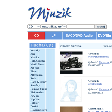
'
'
CD
LP
SACD/DVD-Audio
DVD/Blu
Hudba(CD)
Vydavateľ:
Universal
Titulov
Novinky
Aerosmith
Jazz
PUMP (Remastered)
Klasika
Folk/Country
Vydavateľ:
Universal
(2
World Music
606949309725
Art-rock
Blues
Alternatíva
Rock
Aerosmith
Hard & Heavy
Greatest Hits
Šansóny
Filmová hudba
Vydavateľ:
Universal
(8
Elektronika
602448963932
New age
Hip Hop
Folklór
Detské
AEROSMITH
Hovorené slovo
1971: THE ROAD S