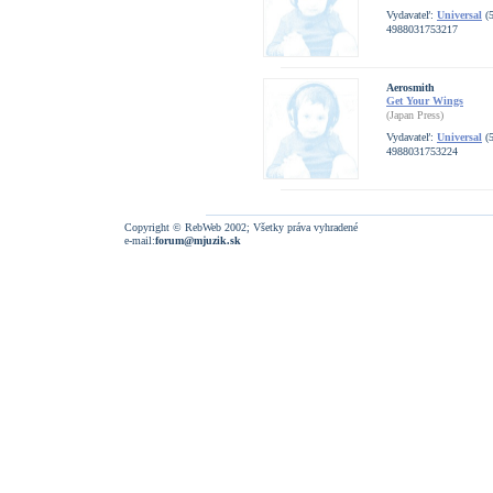
Vydavateľ:
Universal
(5
4988031753217
Aerosmith
Get Your Wings
(Japan Press)
Vydavateľ:
Universal
(5
4988031753224
Copyright © RebWeb 2002; Všetky práva vyhradené
e-mail:
forum@mjuzik.sk