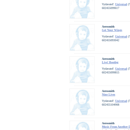
Vydavateľ:
Universal
(7
602455099617
Aerosmith
Get Your Wings
Vydavateľ:
Universal
(7
602455093042
Aerosmith
Live! Bootleg
Vydavateľ:
Universal
(7
602455099815
Aerosmith
Nine Lives
Vydavateľ:
Universal
(7
602455104908
Aerosmith
Music From Another 