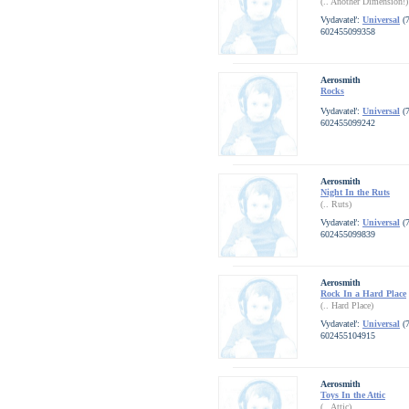
(.. Another Dimension!)
Vydavateľ:
Universal
(7
602455099358
Aerosmith
Rocks
Vydavateľ:
Universal
(7
602455099242
Aerosmith
Night In the Ruts
(.. Ruts)
Vydavateľ:
Universal
(7
602455099839
Aerosmith
Rock In a Hard Place
(.. Hard Place)
Vydavateľ:
Universal
(7
602455104915
Aerosmith
Toys In the Attic
(.. Attic)