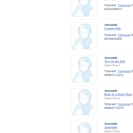
Vydavateľ:
Universal
(7
602455099471
Aerosmith
Greatest Hits
Vydavateľ:
Universal
(8
602448943644
Aerosmith
Toys In the Attic
(Japan Press)
Vydavateľ:
Universal
(5
4988031753231
Aerosmith
Rock In a Hard Place
(Japan Press)
Vydavateľ:
Universal
(5
4988031753279
Aerosmith
Aerosmith
(Japan Press)