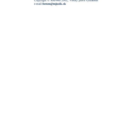
Copyright © RebWeb 2002; Všetky práva vyhradené
e-mail:
forum@mjuzik.sk