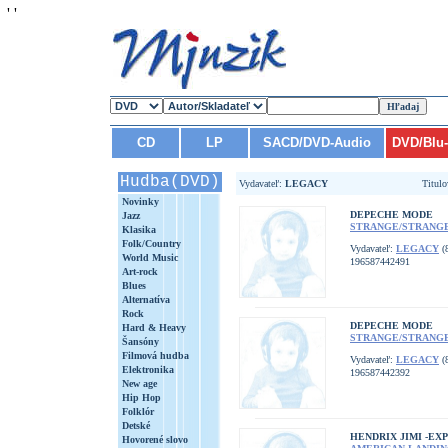
'
'
CD
LP
SACD/DVD-Audio
DVD/Blu
Hudba(DVD)
Vydavateľ:
LEGACY
Titul
Novinky
DEPECHE MODE
Jazz
STRANGE/STRANG
Klasika
Folk/Country
Vydavateľ:
LEGACY
(8
World Music
196587442491
Art-rock
Blues
Alternatíva
Rock
DEPECHE MODE
Hard & Heavy
STRANGE/STRANG
Šansóny
Filmová hudba
Vydavateľ:
LEGACY
(8
Elektronika
196587442392
New age
Hip Hop
Folklór
Detské
HENDRIX JIMI -EX
Hovorené slovo