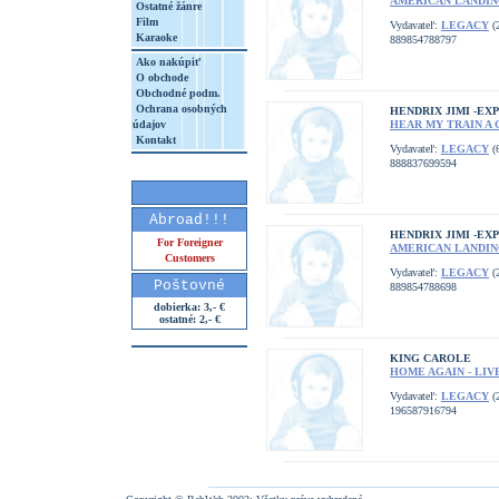
AMERICAN LANDING
Ostatné žánre
Film
Vydavateľ:
LEGACY
(
Karaoke
889854788797
Ako nakúpiť
O obchode
Obchodné podm.
Ochrana osobných
HENDRIX JIMI -EX
údajov
HEAR MY TRAIN A 
Kontakt
Vydavateľ:
LEGACY
(6
888837699594
Abroad!!!
HENDRIX JIMI -EX
For Foreigner
AMERICAN LANDING
Customers
Vydavateľ:
LEGACY
(
Poštovné
889854788698
dobierka: 3,- €
ostatné: 2,- €
KING CAROLE
HOME AGAIN - LIV
Vydavateľ:
LEGACY
(2
196587916794