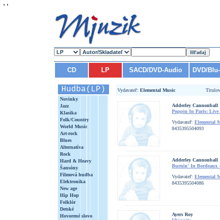
'
'
CD
LP
SACD/DVD-Audio
DVD/Blu
Hudba(LP)
Vydavateľ:
Elemental Music
Titulo
Novinky
Adderley Cannonball
Jazz
Poppin In Paris: Live
Klasika
Folk/Country
Vydavateľ:
Elemental 
World Music
8435395504093
Art-rock
Blues
Alternatíva
Rock
Adderley Cannonball
Hard & Heavy
Burnin' In Bordeaux -
Šansóny
Filmová hudba
Vydavateľ:
Elemental 
Elektronika
8435395504086
New age
Hip Hop
Folklór
Detské
Ayers Roy
Hovorené slovo