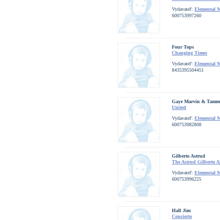
Vydavateľ:
Elemental 
600753997260
Four Tops
Changing Times
Vydavateľ:
Elemental 
8435395504451
Gaye Marvin & Tammi
United
Vydavateľ:
Elemental 
600753982808
Gilberto Astrud
The Astrud Gilberto 
Vydavateľ:
Elemental 
600753996225
Hall Jim
Concierto