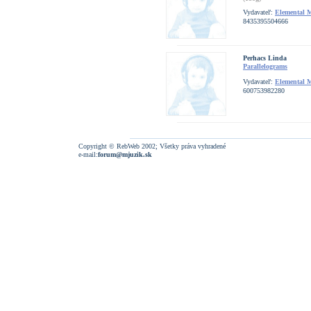
Vydavateľ:
Elemental 
8435395504666
Perhacs Linda
Parallelograms
Vydavateľ:
Elemental 
600753982280
Copyright © RebWeb 2002; Všetky práva vyhradené
e-mail:
forum@mjuzik.sk