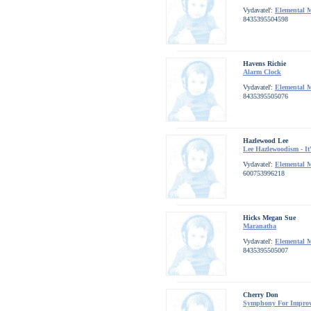
Vydavateľ:
Elemental 
8435395504598
Havens Richie
Alarm Clock
Vydavateľ:
Elemental 
8435395505076
Hazlewood Lee
Lee Hazlewoodism - It
Vydavateľ:
Elemental 
600753996218
Hicks Megan Sue
Maranatha
Vydavateľ:
Elemental 
8435395505007
Cherry Don
Symphony For Improv