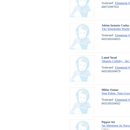
Vydavateľ:
Elemental 
600753997925
Jobim Antonio Carlos
The Wonderful World 
Vydavateľ:
Elemental 
8435395504925
Lateef Yusef
Atlantis Lullaby - th
Vydavateľ:
Elemental 
8435395504079
Milito Osmar
Nem Paleto, Nem Grav
Vydavateľ:
Elemental 
8435395504932
Pepper Art
An Afternoon In Norw
(180g)