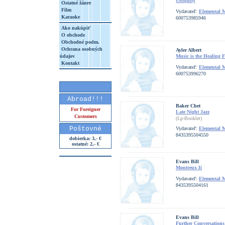
Ubiquity
Ostatné žánre
Film
Vydavateľ:
Elemental 
Karaoke
600753985946
Ako nakúpiť
O obchode
Obchodné podm.
Ochrana osobných
Ayler Albert
údajov
Music is the Healing F
Kontakt
Vydavateľ:
Elemental 
600753996270
Abroad!!!
Baker Chet
For Foreigner
Late Night Jazz
Customers
(Lp-Booklet)
Poštovné
Vydavateľ:
Elemental 
8435395504550
dobierka: 3,- €
ostatné: 2,- €
Evans Bill
Montreux Ii
Vydavateľ:
Elemental 
8435395504161
Evans Bill
Further Conversations