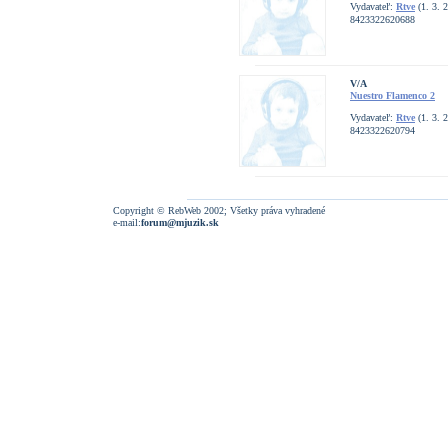
Vydavateľ:
Rtve
(1. 3. 
8423322620688
V/A
Nuestro Flamenco 2
Vydavateľ:
Rtve
(1. 3. 
8423322620794
Copyright © RebWeb 2002; Všetky práva vyhradené
e-mail:
forum@mjuzik.sk