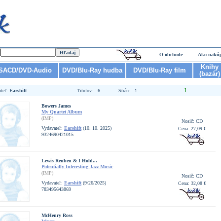
O obchode
Ako nakú
Knihy
SACD/DVD-Audio
DVD/Blu-Ray hudba
DVD/Blu-Ray film
(bazár)
1
ateľ:
Earshift
Titulov: 6
Strán: 1
Bowers James
My Quartet Album
(IMP)
Nosič: CD
Vydavateľ:
Earshift
(10. 10. 2025)
Cena: 27,09 €
9324690421015
Lewis Reuben & I Hold...
Potentially Interesting Jazz Music
(IMP)
Nosič: CD
Vydavateľ:
Earshift
(9/26/2025)
Cena: 32,08 €
783495643869
McHenry Ross