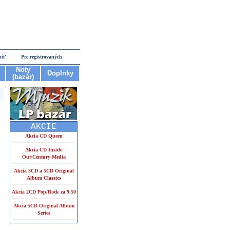
piť
Pre registrovaných
Noty
Doplnky
(bazár)
AKCIE
Akcia CD Queen
Akcia CD Inside
Out/Century Media
Akcia 3CD a 5CD Original
Album Classics
Akcia 2CD Pop/Rock za 9,50
Akcia 5CD Original Album
Series