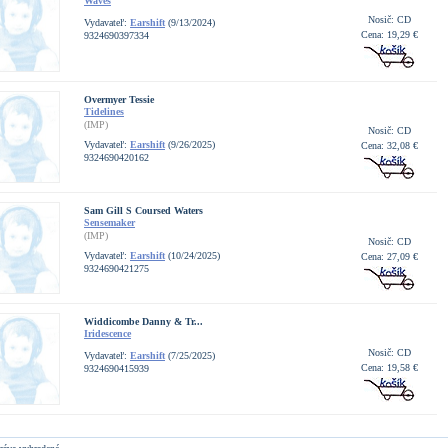
Waves
Nosič: CD
Vydavateľ:
Earshift
(9/13/2024)
Cena: 19,29 €
9324690397334
Overmyer Tessie
Tidelines
(IMP)
Nosič: CD
Vydavateľ:
Earshift
(9/26/2025)
Cena: 32,08 €
9324690420162
Sam Gill S Coursed Waters
Sensemaker
(IMP)
Nosič: CD
Vydavateľ:
Earshift
(10/24/2025)
Cena: 27,09 €
9324690421275
Widdicombe Danny & Tr...
Iridescence
Nosič: CD
Vydavateľ:
Earshift
(7/25/2025)
Cena: 19,58 €
9324690415939