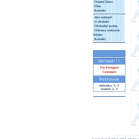
Ostatné žánre
Film
Karaoke
Ako nakúpiť
O obchode
Obchodné podm.
Ochrana osobných
údajov
Kontakt
Abroad!!!
For Foreigner
Customers
Poštovné
dobierka: 3,- €
ostatné: 2,- €