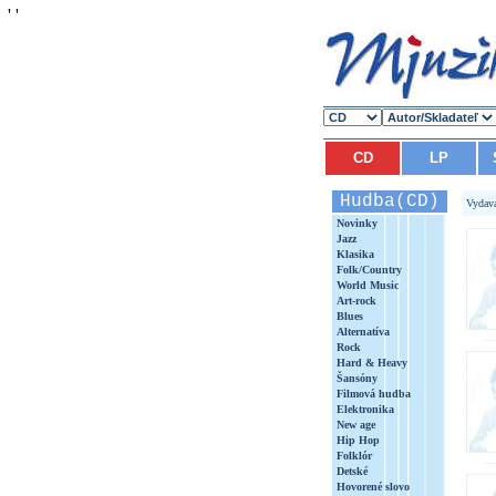
'
'
CD
LP
Hudba(CD)
Vydav
Novinky
Jazz
Klasika
Folk/Country
World Music
Art-rock
Blues
Alternatíva
Rock
Hard & Heavy
Šansóny
Filmová hudba
Elektronika
New age
Hip Hop
Folklór
Detské
Hovorené slovo