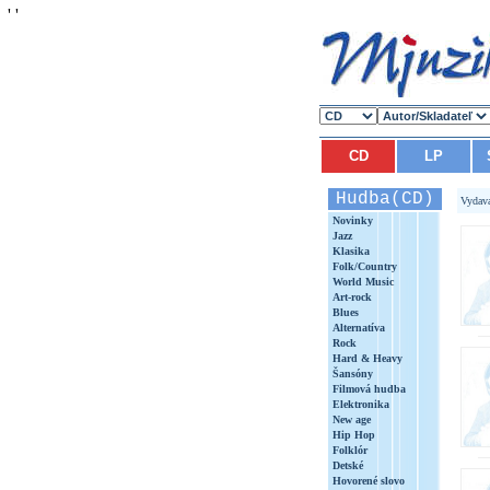
'
'
CD
LP
Hudba(CD)
Vydav
Novinky
Jazz
Klasika
Folk/Country
World Music
Art-rock
Blues
Alternatíva
Rock
Hard & Heavy
Šansóny
Filmová hudba
Elektronika
New age
Hip Hop
Folklór
Detské
Hovorené slovo