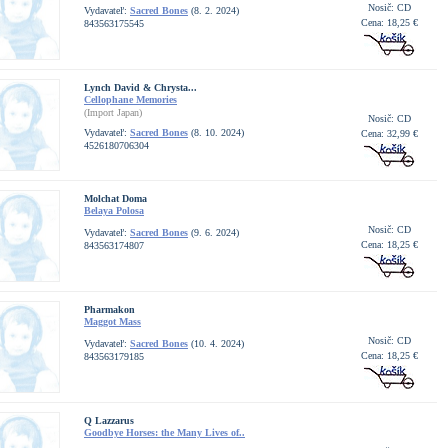
Nosič: CD
Vydavateľ:
Sacred Bones
(8. 2. 2024)
Cena: 18,25 €
843563175545
Lynch David & Chrysta...
Cellophane Memories
(Import Japan)
Nosič: CD
Vydavateľ:
Sacred Bones
(8. 10. 2024)
Cena: 32,99 €
4526180706304
Molchat Doma
Belaya Polosa
Nosič: CD
Vydavateľ:
Sacred Bones
(9. 6. 2024)
Cena: 18,25 €
843563174807
Pharmakon
Maggot Mass
Nosič: CD
Vydavateľ:
Sacred Bones
(10. 4. 2024)
Cena: 18,25 €
843563179185
Q Lazzarus
Goodbye Horses: the Many Lives of..