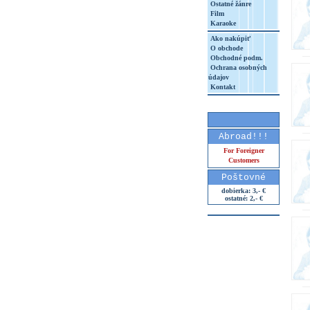
Ostatné žánre
Film
Karaoke
Ako nakúpiť
O obchode
Obchodné podm.
Ochrana osobných
údajov
Kontakt
Abroad!!!
For Foreigner
Customers
Poštovné
dobierka: 3,- €
ostatné: 2,- €