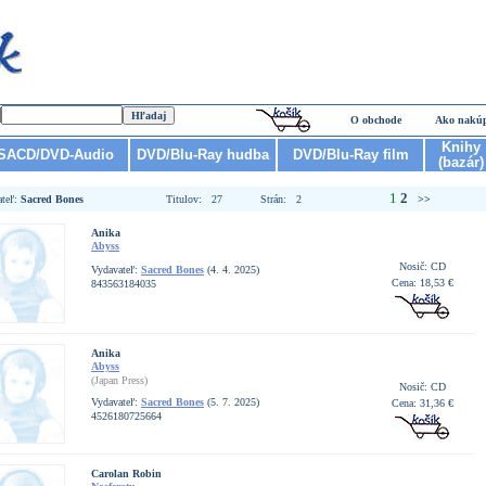
O obchode
Ako nakú
Knihy
SACD/DVD-Audio
DVD/Blu-Ray hudba
DVD/Blu-Ray film
(bazár)
1
2
ateľ:
Sacred Bones
Titulov: 27
Strán: 2
>>
Anika
Abyss
Nosič: CD
Vydavateľ:
Sacred Bones
(4. 4. 2025)
Cena: 18,53 €
843563184035
Anika
Abyss
(Japan Press)
Nosič: CD
Vydavateľ:
Sacred Bones
(5. 7. 2025)
Cena: 31,36 €
4526180725664
Carolan Robin