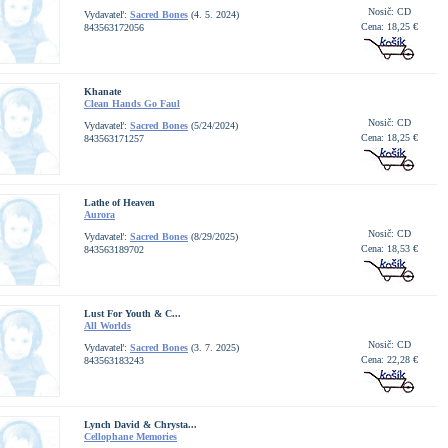
Nosič: CD
Vydavateľ:
Sacred Bones
(4. 5. 2024)
Cena: 18,25 €
843563172056
Khanate
Clean Hands Go Faul
Nosič: CD
Vydavateľ:
Sacred Bones
(5/24/2024)
Cena: 18,25 €
843563171257
Lathe of Heaven
Aurora
Nosič: CD
Vydavateľ:
Sacred Bones
(8/29/2025)
Cena: 18,53 €
843563189702
Lust For Youth & C...
All Worlds
Nosič: CD
Vydavateľ:
Sacred Bones
(3. 7. 2025)
Cena: 22,28 €
843563183243
Lynch David & Chrysta...
Cellophane Memories