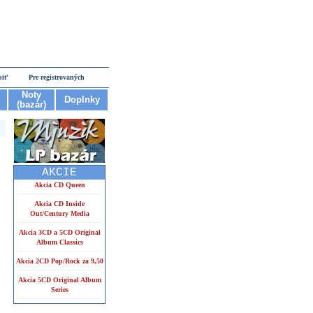
piť
Pre registrovaných
Noty
Doplnky
(bazár)
AKCIE
Akcia CD Queen
Akcia CD Inside
Out/Century Media
Akcia 3CD a 5CD Original
Album Classics
Akcia 2CD Pop/Rock za 9,50
Akcia 5CD Original Album
Series