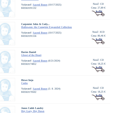
Nosič: CD
Vydavateľ:
Sacred Bones
(10/17/2025)
Cena: 27,89 €
843563191132
Carpenter John & Cody...
Halloween: the Complete Expanded Collection
Nosič: 3CD
Vydavateľ:
Sacred Bones
(10/17/2025)
Cena: 80,46 €
843563191156
Davies Daniel
Ghost of the Heart
Nosič: CD
Vydavateľ:
Sacred Bones
(6/21/2024)
Cena: 18,25 €
843563174852
Huwe Anja
Codes
Nosič: CD
Vydavateľ:
Sacred Bones
(3. 8. 2024)
Cena: 18,25 €
843563170502
Jones Caleb Landry
Hey Gary, Hey Dawn