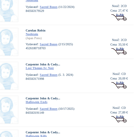
Nosferatu
Nosič: 2CD
Vydavateľ:
Sacred Bones
(11/22/2024)
Cena: 27,47 €
843563179529
Carolan Robin
Nosferatu
(Japan Press)
Nosič: 2CD
Vydavateľ:
Sacred Bones
(2/15/2025)
Cena: 33,50 €
4526180718703
Carpenter John & Cody...
Lost Themes Iv: Noir
Nosič: CD
Vydavateľ:
Sacred Bones
(5. 3. 2024)
Cena: 20,09 €
843563171998
Carpenter John & Cody...
Halloween Ends
Nosič: CD
Vydavateľ:
Sacred Bones
(10/17/2025)
Cena: 27,89 €
843563191149
Carpenter John & Cody...
Halloween Kills