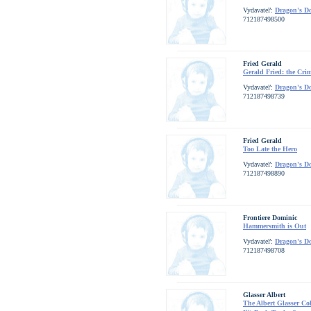
Vydavateľ:
Dragon's D
712187498500
Fried Gerald
Gerald Fried: the Cri
Vydavateľ:
Dragon's D
712187498739
Fried Gerald
Too Late the Hero
Vydavateľ:
Dragon's D
712187498890
Frontiere Dominic
Hammersmith is Out
Vydavateľ:
Dragon's D
712187498708
Glasser Albert
The Albert Glasser Col