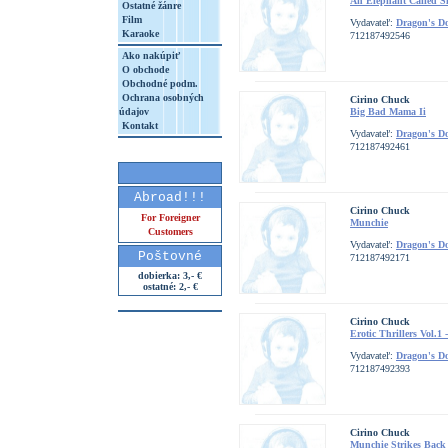
An Elephant Called S
Ostatné žánre
Film
Vydavateľ:
Dragon's D
Karaoke
712187492546
Ako nakúpiť
O obchode
Obchodné podm.
Ochrana osobných
Cirino Chuck
údajov
Big Bad Mama Ii
Kontakt
Vydavateľ:
Dragon's D
712187492461
Abroad!!!
Cirino Chuck
For Foreigner
Munchie
Customers
Vydavateľ:
Dragon's D
Poštovné
712187492171
dobierka: 3,- €
ostatné: 2,- €
Cirino Chuck
Erotic Thrillers Vol.1
Vydavateľ:
Dragon's D
712187492393
Cirino Chuck
Munchie Strikes Back