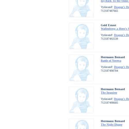
Iii) Back To the Stone
Vydavateľ:
Dragon's D
712187487665
Gold Ernest
Wallenberg: a Hero's 
Vydavateľ:
Dragon's D
712187492539
Herrmann Bernard
Battle of Neretva
Vydavateľ:
Dragon's D
712187498784
Herrmann Bernard
The Inquirer
Vydavateľ:
Dragon's D
712187498685
Herrmann Bernard
The Night Digger