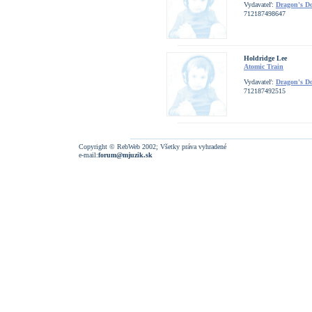
Vydavateľ:
Dragon's D
712187498647
Holdridge Lee
Atomic Train
Vydavateľ:
Dragon's D
712187492515
Copyright © RebWeb 2002; Všetky práva vyhradené
e-mail:
forum@mjuzik.sk