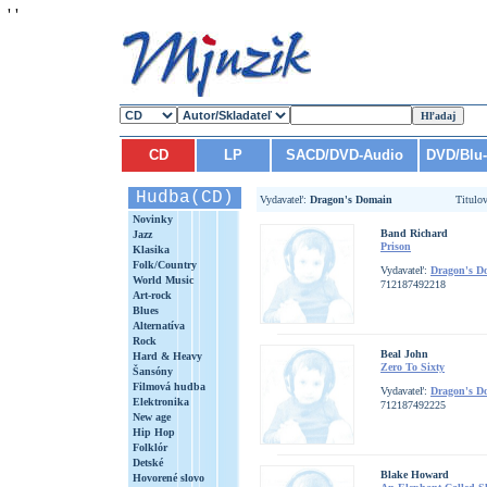
'
'
CD
LP
SACD/DVD-Audio
DVD/Blu
Hudba(CD)
Vydavateľ:
Dragon's Domain
Titulo
Novinky
Band Richard
Jazz
Prison
Klasika
Folk/Country
Vydavateľ:
Dragon's D
World Music
712187492218
Art-rock
Blues
Alternatíva
Rock
Beal John
Hard & Heavy
Zero To Sixty
Šansóny
Filmová hudba
Vydavateľ:
Dragon's D
Elektronika
712187492225
New age
Hip Hop
Folklór
Detské
Blake Howard
Hovorené slovo