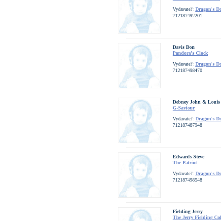
Vydavateľ:
Dragon's D
712187492201
Davis Don
Pandora's Clock
Vydavateľ:
Dragon's D
712187498470
Debney John & Louis 
G-Saviour
Vydavateľ:
Dragon's D
712187487948
Edwards Steve
The Patriot
Vydavateľ:
Dragon's D
712187498548
Fielding Jerry
The Jerry Fielding Col