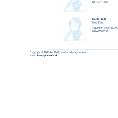
602458915037
Haltli Frode
Our Time
Vydavateľ:
ECM
(8/30/
602465585995
Copyright © RebWeb 2002; Všetky práva vyhradené
e-mail:
forum@mjuzik.sk