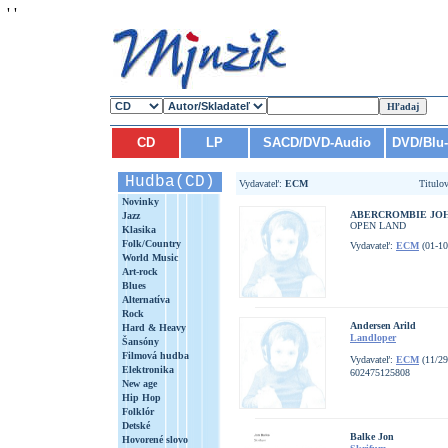
'
'
CD
LP
SACD/DVD-Audio
DVD/Blu
Hudba(CD)
Vydavateľ:
ECM
Titulo
Novinky
ABERCROMBIE JO
Jazz
OPEN LAND
Klasika
Folk/Country
Vydavateľ:
ECM
(01-10
World Music
Art-rock
Blues
Alternatíva
Rock
Andersen Arild
Hard & Heavy
Landloper
Šansóny
Filmová hudba
Vydavateľ:
ECM
(11/29
Elektronika
602475125808
New age
Hip Hop
Folklór
Detské
Balke Jon
Hovorené slovo