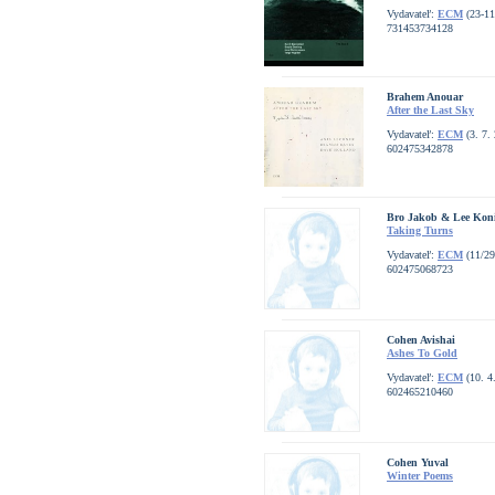
Vydavateľ:
ECM
(23-11
731453734128
Brahem Anouar
After the Last Sky
Vydavateľ:
ECM
(3. 7.
602475342878
Bro Jakob & Lee Konit
Taking Turns
Vydavateľ:
ECM
(11/29
602475068723
Cohen Avishai
Ashes To Gold
Vydavateľ:
ECM
(10. 4
602465210460
Cohen Yuval
Winter Poems