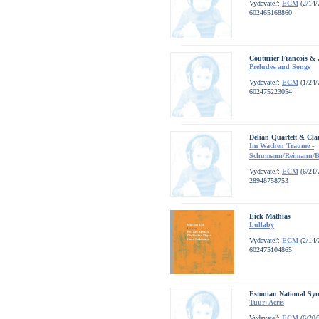
Vydavateľ:
ECM
(2/14/
602465168860
Couturier Francois & .
Preludes and Songs
Vydavateľ:
ECM
(1/24/
602475223054
Delian Quartett & Clau
Im Wachen Traume -
Schumann/Reimann/Byr
Vydavateľ:
ECM
(6/21/
28948758753
Eick Mathias
Lullaby
Vydavateľ:
ECM
(2/14/
602475104865
Estonian National Sym
Tuur: Aeris
Vydavateľ:
ECM
(6/20/