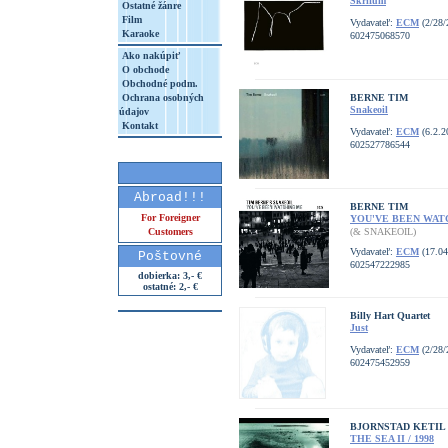
Skrifum
Ostatné žánre
Film
Vydavateľ:
ECM
(2/28/
Karaoke
602475068570
Ako nakúpiť
O obchode
Obchodné podm.
Ochrana osobných
BERNE TIM
Snakeoil
údajov
Kontakt
Vydavateľ:
ECM
(6.2.2
602527786544
Abroad!!!
BERNE TIM
For Foreigner
YOU'VE BEEN WAT
Customers
(& SNAKEOIL)
Vydavateľ:
ECM
(17.04
Poštovné
602547222985
dobierka: 3,- €
ostatné: 2,- €
Billy Hart Quartet
Just
Vydavateľ:
ECM
(2/28/
602475452959
BJORNSTAD KETIL
THE SEA II / 1998