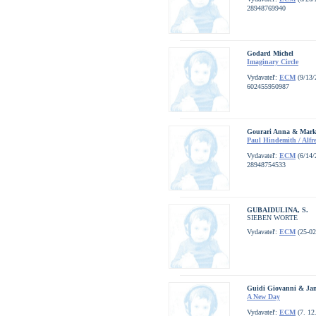
28948769940
Godard Michel
Imaginary Circle
Vydavateľ:
ECM
(9/13/
602455950987
Gourari Anna & Mark
Paul Hindemith / Alfr
Vydavateľ:
ECM
(6/14/
28948754533
GUBAIDULINA, S.
SIEBEN WORTE
Vydavateľ:
ECM
(25-02
Guidi Giovanni & Jam
A New Day
Vydavateľ:
ECM
(7. 12