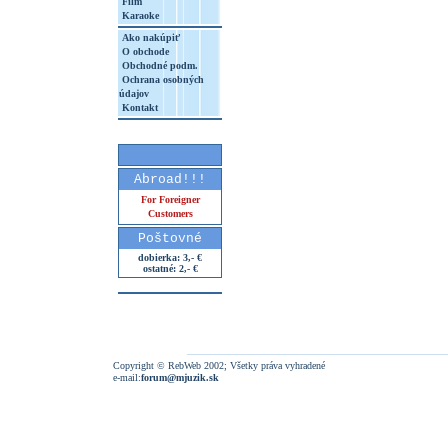
Film
Karaoke
Ako nakúpiť
O obchode
Obchodné podm.
Ochrana osobných
údajov
Kontakt
Abroad!!!
For Foreigner
Customers
Poštovné
dobierka: 3,- €
ostatné: 2,- €
Copyright © RebWeb 2002; Všetky práva vyhradené
e-mail:
forum@mjuzik.sk