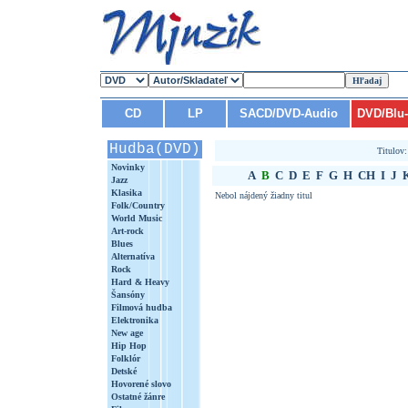
CD
LP
SACD/DVD-Audio
DVD/Blu
Hudba(DVD)
Titulov
Novinky
A
B
C
D
E
F
G
H
CH
I
J
Jazz
Klasika
Nebol nájdený žiadny titul
Folk/Country
World Music
Art-rock
Blues
Alternatíva
Rock
Hard & Heavy
Šansóny
Filmová hudba
Elektronika
New age
Hip Hop
Folklór
Detské
Hovorené slovo
Ostatné žánre