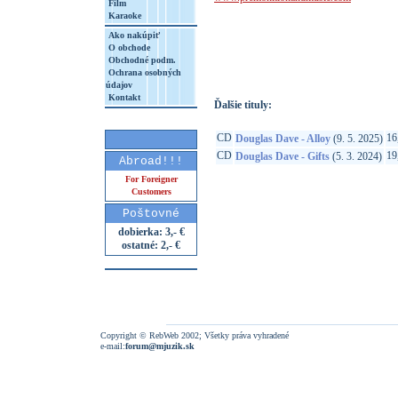
Film
Karaoke
http://www.google.sk/search?q=85005318
Ako nakúpiť
8&aq=t&rls=org.mozilla:sk:official&client=
O obchode
Obchodné podm.
Ochrana osobných
údajov
Kontakt
Ďalšie tituly:
CD
16
Douglas Dave - Alloy
(9. 5. 2025)
CD
19
Douglas Dave - Gifts
(5. 3. 2024)
Abroad!!!
For Foreigner
Customers
Poštovné
dobierka: 3,- €
ostatné: 2,- €
Copyright © RebWeb 2002; Všetky práva vyhradené
e-mail:
forum@mjuzik.sk