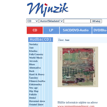
CD
LP
SACD/DVD-Audio
DVD/Blu
Hudba(CD)
Žáner:
Jazz
Novinky
Jazz
Klasika
Folk/Country
World Music
Art-rock
Blues
Alternatíva
Rock
Hard & Heavy
Šansóny
Filmová hudba
Elektronika
New age
Hip Hop
Folklór
Detské
Hovorené slovo
Bližšie informácie nájdete na adrese
Ostatné žánre
www.premonitionandmusic.com