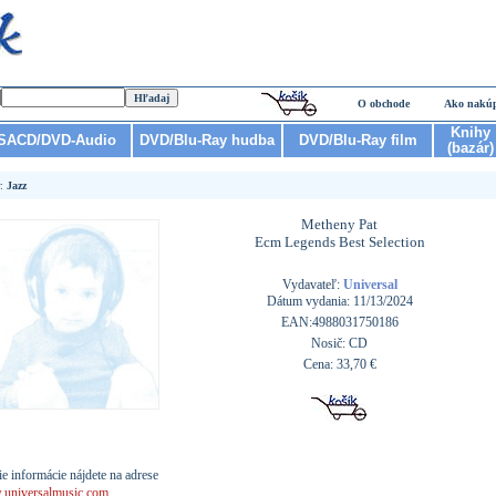
O obchode
Ako nakú
Knihy
SACD/DVD-Audio
DVD/Blu-Ray hudba
DVD/Blu-Ray film
(bazár)
r:
Jazz
Metheny Pat
Ecm Legends Best Selection
Vydavateľ:
Universal
Dátum vydania: 11/13/2024
EAN:4988031750186
Nosič: CD
Cena: 33,70 €
ie informácie nájdete na adrese
universalmusic.com