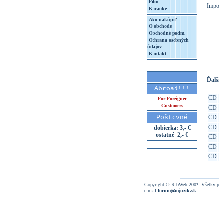
Film
Impo
Karaoke
Ako nakúpiť
O obchode
Obchodné podm.
Ochrana osobných
http
údajov
8&aq=
Kontakt
Ďalši
Abroad!!!
CD
For Foreigner
Customers
CD
Poštovné
CD
CD
dobierka: 3,- €
ostatné: 2,- €
CD
CD
CD
Copyright © RebWeb 2002; Všetky p
e-mail:
forum@mjuzik.sk