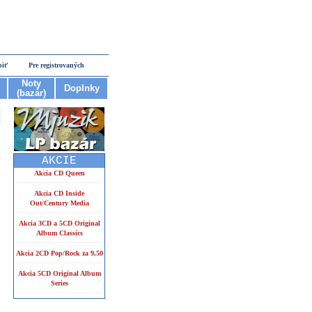
piť
Pre registrovaných
Noty
Doplnky
(bazár)
AKCIE
Akcia CD Queen
Akcia CD Inside
Out/Century Media
Akcia 3CD a 5CD Original
Album Classics
Akcia 2CD Pop/Rock za 9,50
Akcia 5CD Original Album
Series