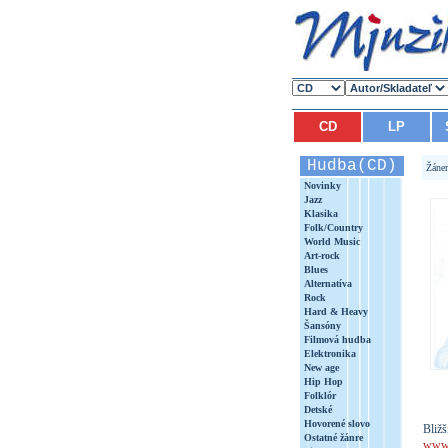
CD
LP
Hudba(CD)
Žáne
Novinky
Jazz
Klasika
Folk/Country
World Music
Art-rock
Blues
Alternatíva
Rock
Hard & Heavy
Šansóny
Filmová hudba
Elektronika
New age
Hip Hop
Folklór
Detské
Hovorené slovo
Bližš
Ostatné žánre
www.