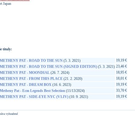
rt Japan
://www.google.sk/search?q=4988031750186&ie=utf-8&oe=utf-
t&rls=org.mozilla:sk:official&client=firefox-a
e tituly:
19,19 €
METHENY PAT - ROAD TO THE SUN
(5. 3. 2021)
23,46 €
METHENY PAT - ROAD TO THE SUN (SIGNED EDITION)
(5. 3. 2021)
18,95 €
METHENY PAT - MOONDIAL
(26. 7. 2024)
18,01 €
METHENY PAT - FROM THIS PLACE
(21. 2. 2020)
19,19 €
METHENY PAT - DREAM BOX
(16. 6. 2023)
33,70 €
Metheny Pat - Ecm Legends Best Selection
(11/13/2024)
19,19 €
METHENY PAT - SIDE-EYE NYC (V1.IV)
(10. 9. 2021)
ráva vyhradené